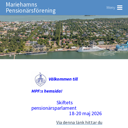
Mariehamns
Meny
Pensionärsförening
Välkommen till
MPF:s
hemsida!
Skiftets
pensionärsparlament
18-20 maj 2026
Via denna länk hittar du